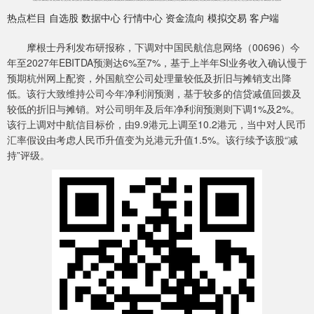
热点栏目 自选股 数据中心 行情中心 资金流向 模拟交易 客户端
摩根士丹利发布研报称，下调对中国民航信息网络（00696）今
年至2027年EBITDA预测达6%至7%，基于上半年SI业务收入确认慢于
预期杭州网上配资，外国航空公司处理量较低及折旧与摊销支出降
低。该行大致维持公司今年净利润预测，基于较多的信贷减值回拨及
较低的折旧与摊销。对公司明年及后年净利润预测则下调1%及2%。
该行上调对中航信目标价，由9.9港元上调至10.2港元，当中对人民币
汇率假设由考虑人民币升值变为兑港元升值1.5%。该行续予该股“减
持”评级。