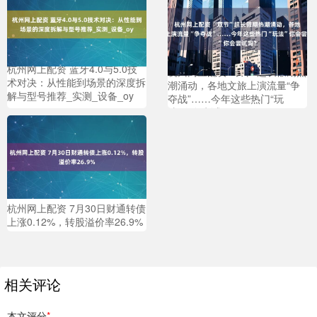
杭州网上配资 蓝牙4.0与5.0技
杭州网上配资 “双节”超长假期热
术对决：从性能到场景的深度拆
潮涌动，各地文旅上演流量“争
解与型号推荐_实测_设备_oy
夺战”……今年这些热门“玩
法”你会尝试吗？
杭州网上配资 7月30日财通转债
上涨0.12%，转股溢价率26.9%
相关评论
本文评分
*